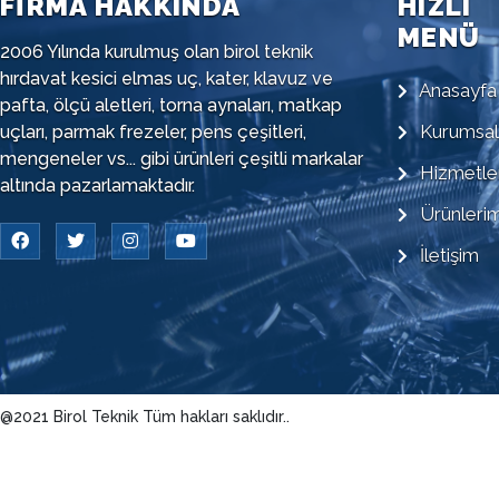
FİRMA HAKKINDA
HIZLI
MENÜ
2006 Yılında kurulmuş olan birol teknik
hırdavat kesici elmas uç, kater, klavuz ve
Anasayfa
pafta, ölçü aletleri, torna aynaları, matkap
Kurumsal
uçları, parmak frezeler, pens çeşitleri,
mengeneler vs... gibi ürünleri çeşitli markalar
Hizmetle
altında pazarlamaktadır.
Ürünlerim
İletişim
@2021 Birol Teknik Tüm hakları saklıdır..