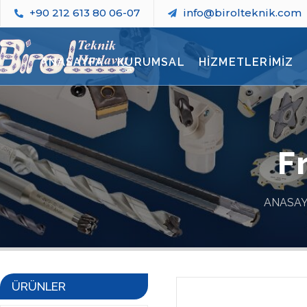
+90 212 613 80 06-07
info@birolteknik.com
ANASAYFA
KURUMSAL
HİZMETLERİMİZ
F
ANASA
ÜRÜNLER