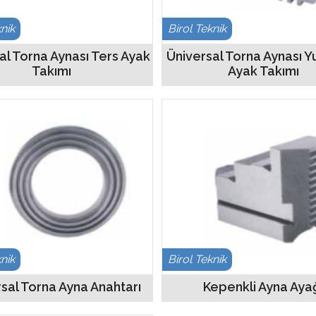
knik
Birol Teknik
al Torna Aynası Ters Ayak
Üniversal Torna Aynası 
Takımı
Ayak Takımı
knik
Birol Teknik
sal Torna Ayna Anahtarı
Kepenkli Ayna Aya