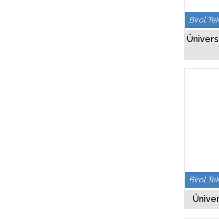
Birol Te
Ünivers
Birol Te
Üniver