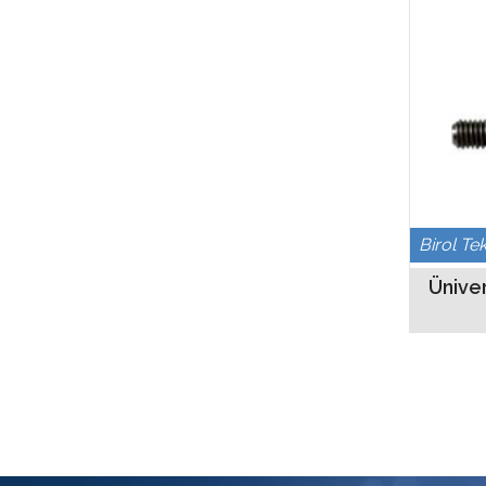
Birol Te
Üniver