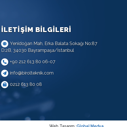
İLETİŞİM BİLGİLERİ
Yenidoğan Mah, Erka Balata Sokağı No:87
D:2B, 34030 Bayrampaşa/İstanbul
+90 212 613 80 06-07
info@birolteknik.com
0212 613 80 08
Web Tasarım :
Global Medya