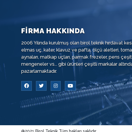
FİRMA HAKKINDA
2006 Yılında kurulmuş olan birol teknik hırdavat kesi
elmas uç, kater, klavuz ve pafta, ölçü aletleri, torna
aynaları, matkap uçları, parmak frezeler, pens çeşitl
mengeneler vs... gibi ürünleri çeşitli markalar altınd
pazarlamaktadır.
@2021 Birol Teknik Tüm hakları saklıdır..