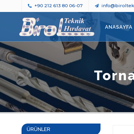
+90 212 613 80 06-07
info@birolte
ANASAYFA
Torna
ÜRÜNLER