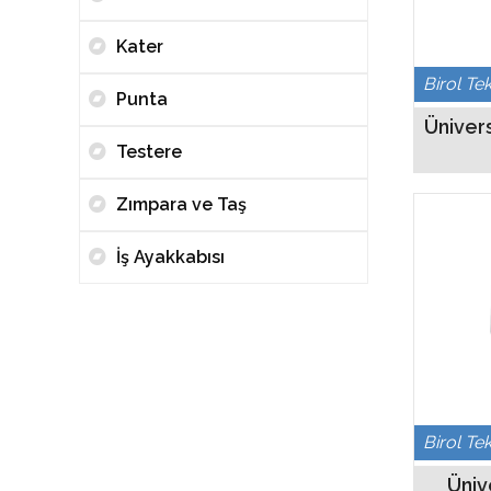
Kater
Birol Te
Punta
Ünivers
Testere
Zımpara ve Taş
İş Ayakkabısı
Birol Te
Üniv