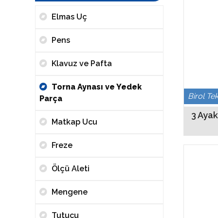
Elmas Uç
Pens
Klavuz ve Pafta
Torna Aynası ve Yedek
Birol Te
Parça
3 Ayak
Matkap Ucu
Freze
Ölçü Aleti
Mengene
Tutucu