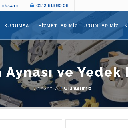
knik.com
0212 613 80 08
KURUMSAL
HİZMETLERİMİZ
ÜRÜNLERİMİZ
K
 Aynası ve Yedek
ANASAYFA
Ürünlerimiz