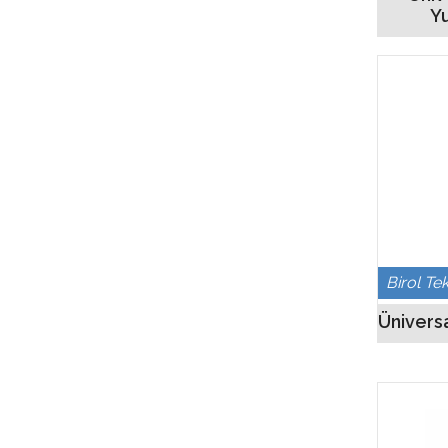
Y
Birol Te
Üniversa