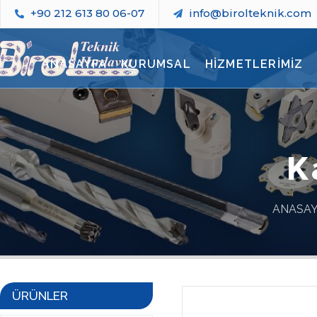
+90 212 613 80 06-07
info@birolteknik.com
ANASAYFA
KURUMSAL
HİZMETLERİMİZ
K
ANASA
ÜRÜNLER