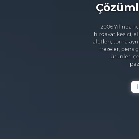
mler Gerektirir
lında kurulmuş olan Birol Teknik,
sici, elmas uç, klavuz ve pafta, ölçü
torna aynaları, matkap uçları, parmak
 pens çeşitleri, mengeler vs... gibi
nleri çeşitli markalar altında
pazarlamaktadır..
İletişime Geç