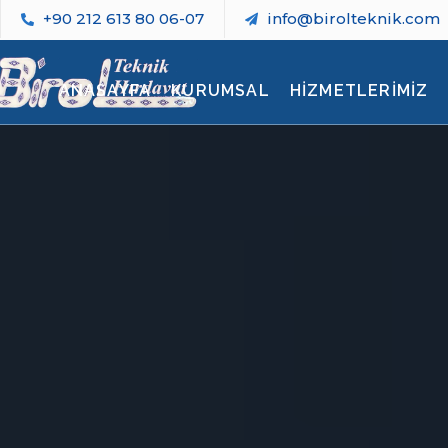
+90 212 613 80 06-07
info@birolteknik.com
ANASAYFA
KURUMSAL
HİZMETLERİMİZ