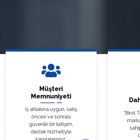
Müşteri
Memnuniyeti
Dah
İş ahlakına uygun, satış
"Birol 
öncesi ve sonrası
marka
güvenilir bir iletişim,
sahi
destek hizmetiyle
d
karşılanırsınız.