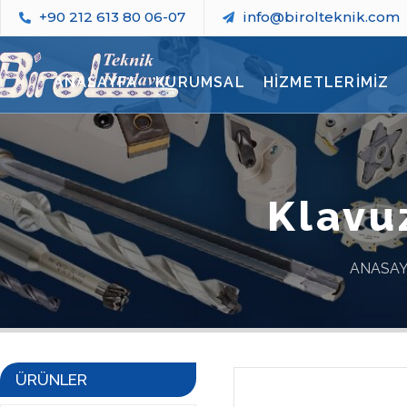
+90 212 613 80 06-07
info@birolteknik.com
ANASAYFA
KURUMSAL
HİZMETLERİMİZ
Klavu
ANASA
ÜRÜNLER