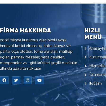
FİRMA HAKKINDA
HIZLI
MENÜ
2006 Yılında kurulmuş olan birol teknik
hırdavat kesici elmas uç, kater, klavuz ve
Anasayfa
pafta, ölçü aletleri, torna aynaları, matkap
Kurumsal
uçları, parmak frezeler, pens çeşitleri,
mengeneler vs... gibi ürünleri çeşitli markalar
Hizmetle
altında pazarlamaktadır.
Ürünlerim
İletişim