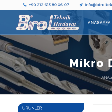
+90 212 613 80 06-07
info@birolte
ANASAYFA
Mikro 
ANAS
ÜRÜNLER