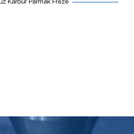
üz Karbür Parmak Freze