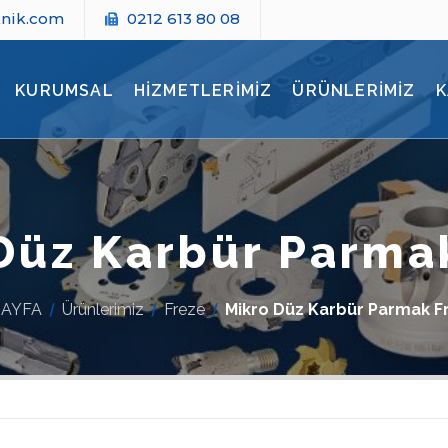
knik.com
0212 613 80 08
KURUMSAL
HİZMETLERİMİZ
ÜRÜNLERİMİZ
K
Düz Karbür Parma
AYFA
Ürünlerimiz
Freze
Mikro Düz Karbür Parmak F