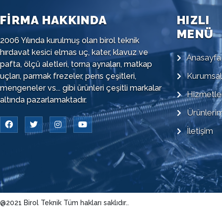
FİRMA HAKKINDA
HIZLI
MENÜ
2006 Yılında kurulmuş olan birol teknik
hırdavat kesici elmas uç, kater, klavuz ve
Anasayfa
pafta, ölçü aletleri, torna aynaları, matkap
Kurumsal
uçları, parmak frezeler, pens çeşitleri,
mengeneler vs... gibi ürünleri çeşitli markalar
Hizmetle
altında pazarlamaktadır.
Ürünlerim
İletişim
@2021 Birol Teknik Tüm hakları saklıdır..